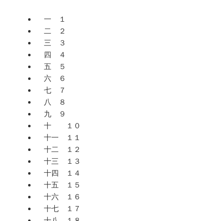
一 １
二 ２
三 ３
四 ４
五 ５
六 ６
七 ７
八 ８
九 ９
十 １０
十一 １１
十二 １２
十三 １３
十四 １４
十五 １５
十六 １６
十七 １７
十八 １８