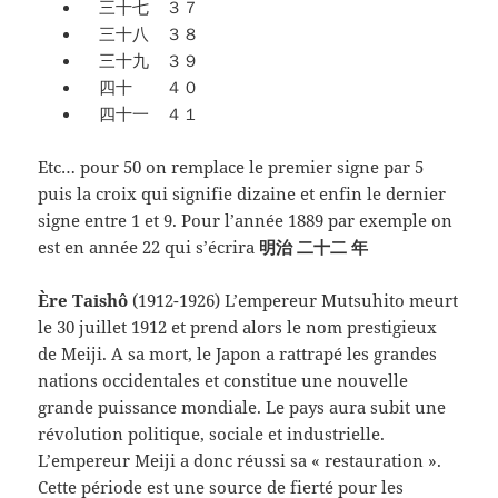
三十七 ３７
三十八 ３８
三十九 ３９
四十 ４０
四十一 ４１
Etc… pour 50 on remplace le premier signe par 5
puis la croix qui signifie dizaine et enfin le dernier
signe entre 1 et 9. Pour l’année 1889 par exemple on
est en année 22 qui s’écrira
明治 二十二 年
Ère Taishô
(1912-1926) L’empereur Mutsuhito meurt
le 30 juillet 1912 et prend alors le nom prestigieux
de Meiji. A sa mort, le Japon a rattrapé les grandes
nations occidentales et constitue une nouvelle
grande puissance mondiale. Le pays aura subit une
révolution politique, sociale et industrielle.
L’empereur Meiji a donc réussi sa « restauration ».
Cette période est une source de fierté pour les