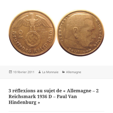
Publié
10 février 2011
Auteur
La Monnaie
Catégories
Allemagne
le
3 réflexions au sujet de « Allemagne – 2
Reichsmark 1936 D – Paul Van
Hindenburg »