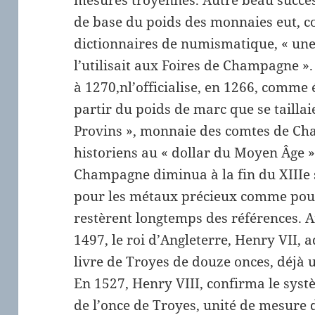
mesures troyennes. Autre beau succès 
de base du poids des monnaies eut, c
dictionnaires de numismatique, « une 
l’utilisait aux Foires de Champagne ».
à 1270,nl’officialise, en 1266, comme
partir du poids de marc que se taillaie
Provins », monnaie des comtes de Ch
historiens au « dollar du Moyen Âge ».
Champagne diminua à la fin du XIIIe s
pour les métaux précieux comme pour
restèrent longtemps des références. Ai
1497, le roi d’Angleterre, Henry VII,
livre de Troyes de douze onces, déjà ut
En 1527, Henry VIII, confirma le systè
de l’once de Troyes, unité de mesure de