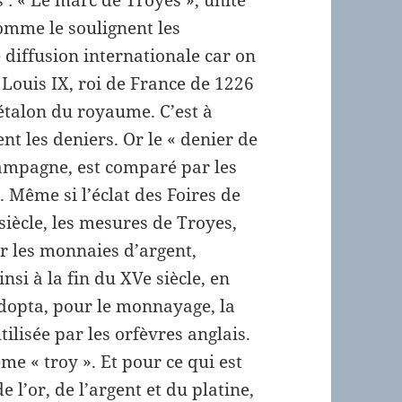
: « Le marc de Troyes », unité
omme le soulignent les
diffusion internationale car on
 Louis IX, roi de France de 1226
 étalon du royaume. C’est à
nt les deniers. Or le « denier de
ampagne, est comparé par les
 Même si l’éclat des Foires de
iècle, les mesures de Troyes,
 les monnaies d’argent,
nsi à la fin du XVe siècle, en
 adopta, pour le monnayage, la
ilisée par les orfèvres anglais.
me « troy ». Et pour ce qui est
 l’or, de l’argent et du platine,