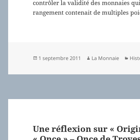
contrôler la validité des monnaies qui
rangement contenait de multiples poi
Publié
1 septembre 2011
Auteur
La Monnaie
Cat
Hist
le
Une réflexion sur « Origi
« Once » – Once de Troyes