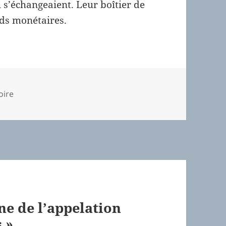
 s’échangeaient. Leur boîtier de
ds monétaires.
égories
oire
ne de l’appelation
 »