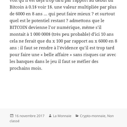
voit qu’il est déjà trop tard par rapport au début du
Bitcoin à 0.1$ voir 1$. une valeur multipliée par plus
de 6000 en 8 ans … qui peut faire mieux ? et surtout
quel est le potentiel restant ? admettons que le
BITCOIN devienne l’or numérique, même s’il
montait à 1 000 000$ (très peu probable) d’ici 10 ans
cela ne ferait que du x 100 par rapport au x 6000 en 8
ans : il faut se rendre à l’évidence qu’il est trop tard
pour faire une « belle affaire » sans risques car avec
les banques dans le jeu il faut se méfier des
prochains mois.
Publié
16 novembre 2017
Auteur
La Monnaie
Catégories
Crypto-monnaie
,
Non
classé
le