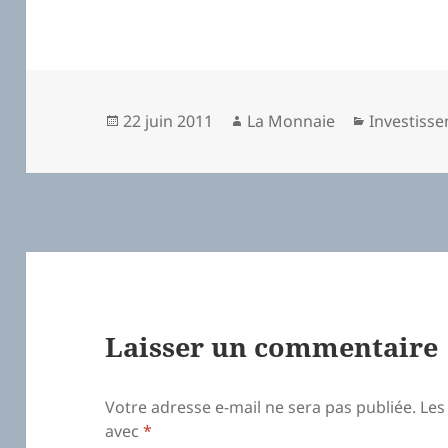
Publié
22 juin 2011
Auteur
La Monnaie
Catégorie
Investiss
le
Laisser un commentaire
Votre adresse e-mail ne sera pas publiée.
Les
avec
*