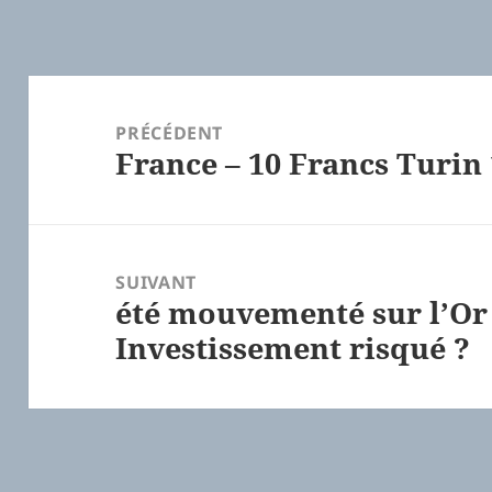
Navigation
de
PRÉCÉDENT
France – 10 Francs Turin
l’article
Article
précédent :
SUIVANT
été mouvementé sur l’Or 
Article
Investissement risqué ?
suivant :