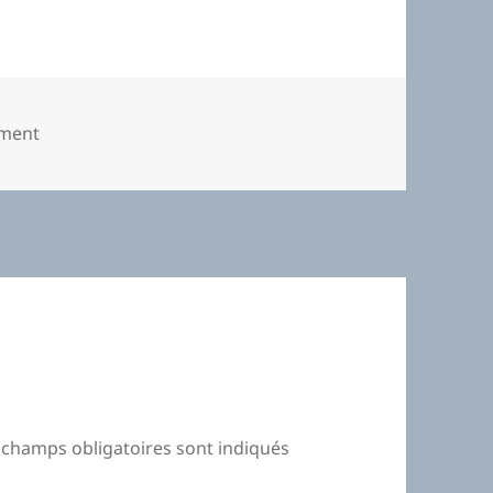
s
ement
 champs obligatoires sont indiqués