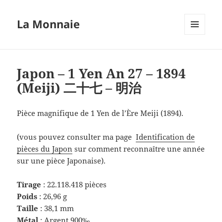
La Monnaie
MENU
ET
WIDGETS
Japon – 1 Yen An 27 – 1894
(Meiji) 二十七 – 明治
Pièce magnifique de 1 Yen de l’Ère Meiji (1894).
(vous pouvez consulter ma page
Identification de
pièces du Japon
sur comment reconnaître une année
sur une pièce Japonaise).
Tirage
: 22.118.418 pièces
Poids
: 26,96 g
Taille
: 38,1 mm
Métal
: Argent 900‰