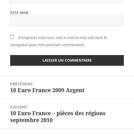
SITE WEB
Enregistrer mon nom, mon e-mail et mon site dans le
navigateur pour mon prochain commentaire.
Navigation
PRÉCÉDENT
de
10 Euro France 2009 Argent
Article
l’article
précédent :
SUIVANT
10 Euro France – pièces des régions
Article
septembre 2010
suivant :