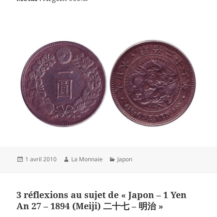
Publié
1 avril 2010
Auteur
La Monnaie
Catégories
Japon
le
3 réflexions au sujet de « Japon – 1 Yen
An 27 – 1894 (Meiji) 二十七 – 明治 »